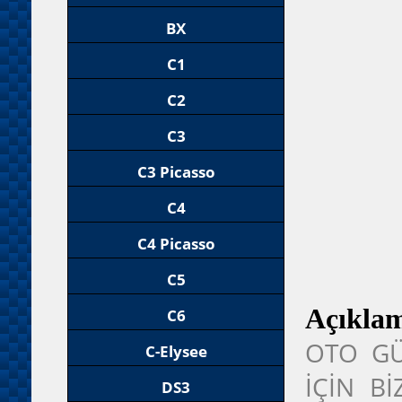
BX
C1
C2
C3
C3 Picasso
C4
C4 Picasso
C5
Açıkla
C6
OTO GÜ
C-Elysee
İÇİN B
DS3