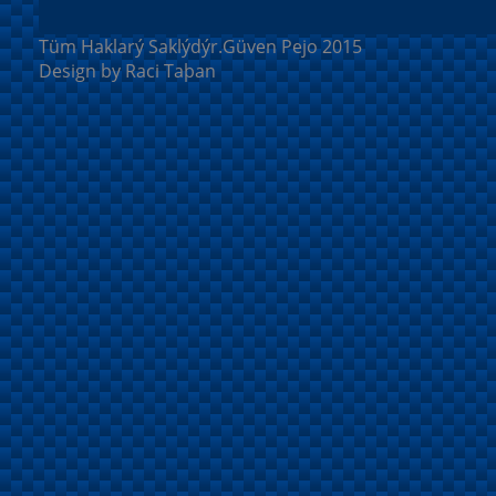
Tüm Haklarý Saklýdýr.Güven Pejo 2015
Design by Raci Taþan