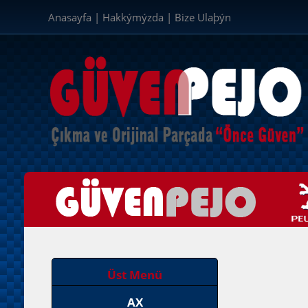
Anasayfa
|
Hakkýmýzda
|
Bize Ulaþýn
Üst Menü
AX