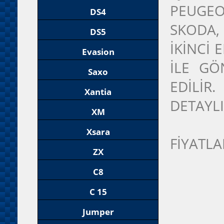
PEUGEO
DS4
SKODA,
DS5
İKİNCİ
Evasion
İLE GÖ
Saxo
EDİLİR
Xantia
DETAYLI
XM
Xsara
FİYATLA
ZX
C8
C 15
Jumper