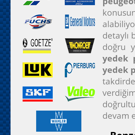
peugeot
konusund
alabiliy
detaylı 
doğru y
yedek p
yedek 
takdirde
verdiğim
doğrultu
devam e