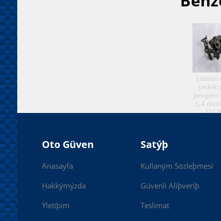
Benze
citröen
yedek 
peugeot 
1,4 dize
(2).
Oto Güven
Satýþ
Anasayfa
Kullaným Sözleþmesi
Hakkýmýzda
Güvenli Aliþveriþ
Ýletiþim
Teslimat