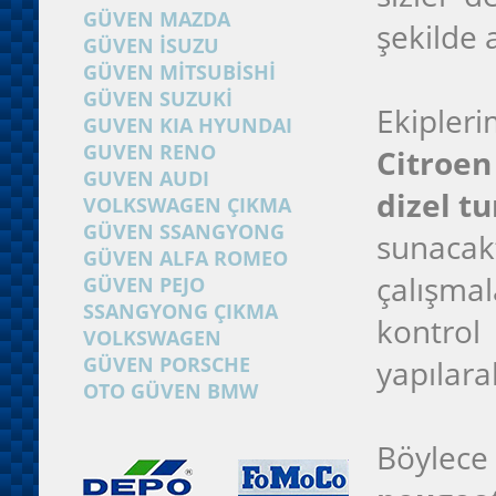
GÜVEN MAZDA
şekilde a
GÜVEN İSUZU
GÜVEN MİTSUBİSHİ
GÜVEN SUZUKİ
Ekipleri
GUVEN KIA HYUNDAI
GUVEN RENO
Citroen
GUVEN AUDI
dizel t
VOLKSWAGEN ÇIKMA
GÜVEN SSANGYONG
sunacakt
GÜVEN ALFA ROMEO
çalışma
GÜVEN PEJO
SSANGYONG ÇIKMA
kontro
VOLKSWAGEN
GÜVEN PORSCHE
yapılara
OTO GÜVEN BMW
Böylece