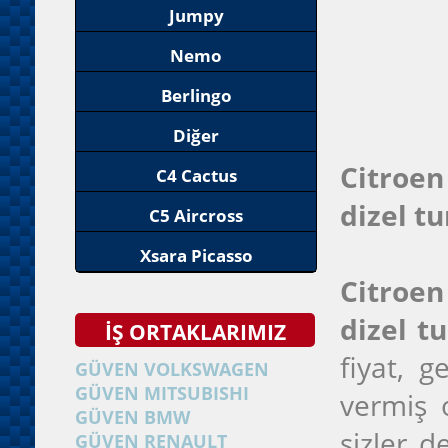
Jumpy
Nemo
Berlingo
Diğer
Citroen
C4 Cactus
dizel t
C5 Aircross
Xsara Picasso
Citroen
dizel t
İŞ ORTAKLARIMIZ
fiyat, 
GÜVEN VOLKSWAGEN
GÜVEN MITSUBISHI
vermiş 
GÜVEN BMW
sizler d
GÜVEN RENAULT