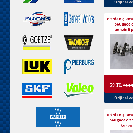
Orijinal v
citröen çıkm
peugeot c
benzinli 
59 TL
70.8 
Orijinal v
citröen çıkm
peugeot citr
turbo 