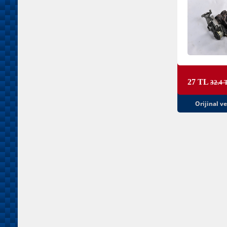
27 TL
32.4 
Orijinal v