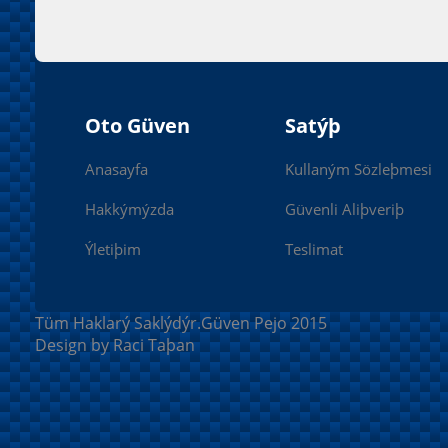
Oto Güven
Satýþ
Anasayfa
Kullaným Sözleþmesi
Hakkýmýzda
Güvenli Aliþveriþ
Ýletiþim
Teslimat
Tüm Haklarý Saklýdýr.Güven Pejo 2015
Design by Raci Taþan