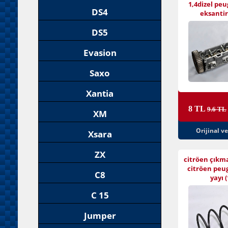
1,4dizel peu
DS4
eksantiri
DS5
Evasion
Saxo
Xantia
8 TL
9.6 TL
XM
Orijinal v
Xsara
ZX
citröen çıkm
citröen peu
C8
yayı (
C 15
Jumper