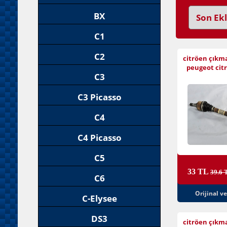
BX
C1
C2
citröen çıkm
peugeot citr
C3
C3 Picasso
C4
C4 Picasso
C5
33 TL
39.6 
C6
Orijinal v
C-Elysee
DS3
citröen çıkm