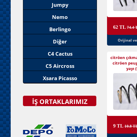
Jumpy
Nemo
62 TL
74.4 
Berlingo
Orijinal v
Diğer
C4 Cactus
citröen çıkm
citröen peu
C5 Aircross
yayı (
Xsara Picasso
İŞ ORTAKLARIMIZ
9 TL
10.8 T