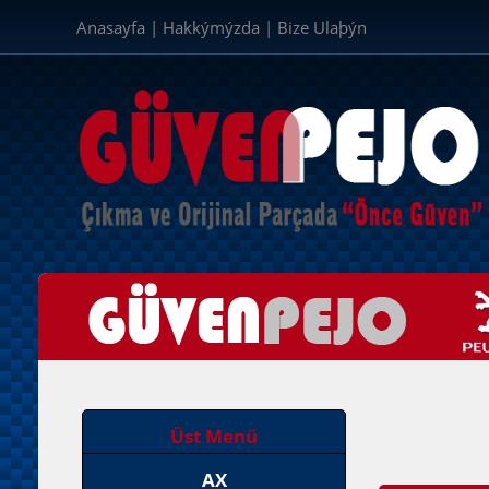
Anasayfa
|
Hakkýmýzda
|
Bize Ulaþýn
Üst Menü
AX