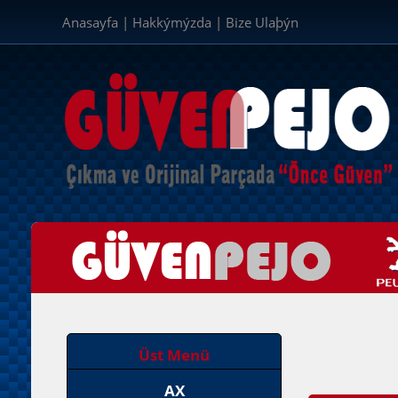
Anasayfa
|
Hakkýmýzda
|
Bize Ulaþýn
Üst Menü
AX