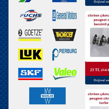
Orijinal v
citröen çıkm
peugeot c
benzinli 
23 TL
27.6 
Orijinal v
citröen çıkm
peugeot citr
turbo 