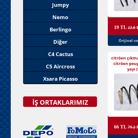
Jumpy
Nemo
19 TL
22.8 
Berlingo
Orijinal v
Diğer
C4 Cactus
citröen çıkm
citröen peu
C5 Aircross
yayı (
Xsara Picasso
İŞ ORTAKLARIMIZ
66 TL
79.2 