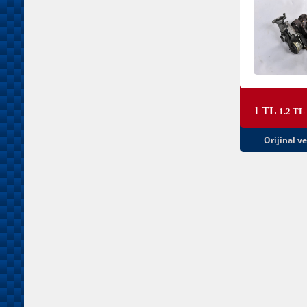
1 TL
1.2 TL
Orijinal v