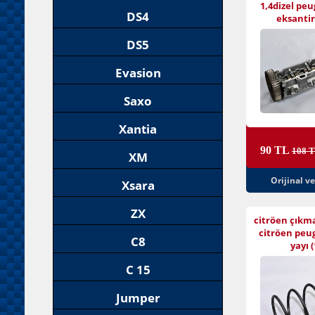
1,4dizel peu
DS4
eksantiri
DS5
Evasion
Saxo
Xantia
90 TL
108 
XM
Orijinal v
Xsara
ZX
citröen çıkm
citröen peu
C8
yayı (
C 15
Jumper