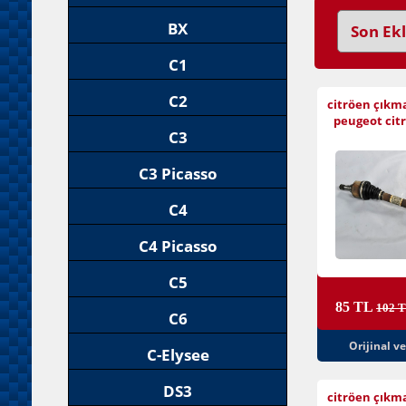
BX
C1
C2
citröen çıkm
peugeot citr
C3
C3 Picasso
C4
C4 Picasso
C5
85 TL
102 
C6
Orijinal v
C-Elysee
DS3
citröen çıkm