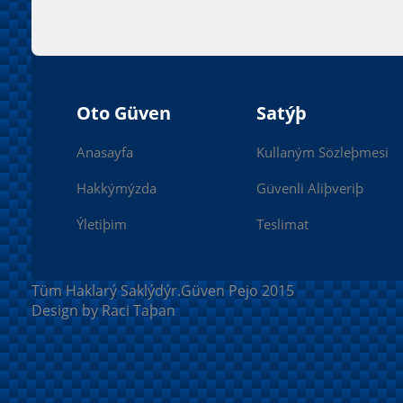
Oto Güven
Satýþ
Anasayfa
Kullaným Sözleþmesi
Hakkýmýzda
Güvenli Aliþveriþ
Ýletiþim
Teslimat
Tüm Haklarý Saklýdýr.Güven Pejo 2015
Design by Raci Taþan