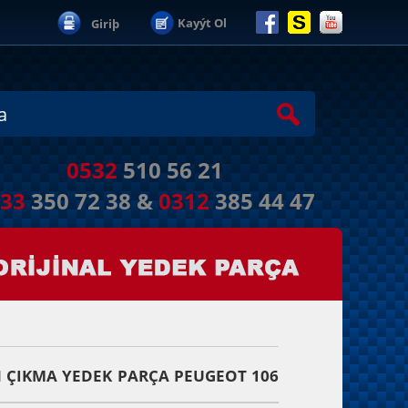
Giriþ
0532
510 56 21
533
350 72 38 &
0312
385 44 47
 ÇIKMA YEDEK PARÇA PEUGEOT 106