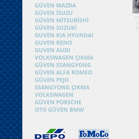
GÜVEN MAZDA
GÜVEN İSUZU
ci
GÜVEN MİTSUBİSHİ
y
GÜVEN SUZUKİ
p
GUVEN KIA HYUNDAI
GUVEN RENO
GUVEN AUDI
VOLKSWAGEN ÇIKMA
GÜVEN SSANGYONG
GÜVEN ALFA ROMEO
GÜVEN PEJO
SSANGYONG ÇIKMA
VOLKSWAGEN
GÜVEN PORSCHE
OTO GÜVEN BMW