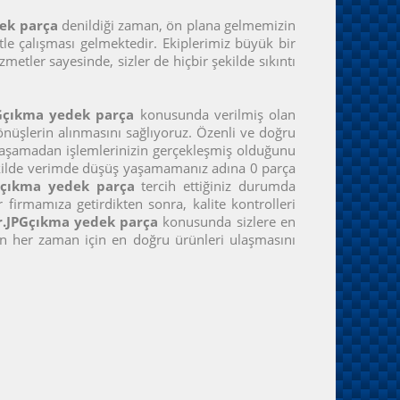
dek parça
denildiği zaman, ön plana gelmemizin
tle çalışması gelmektedir. Ekiplerimiz büyük bir
etler sayesinde, sizler de hiçbir şekilde sıkıntı
PGçıkma yedek parça
konusunda verilmiş olan
önüşlerin alınmasını sağlıyoruz. Özenli ve doğru
 yaşamadan işlemlerinizin gerçekleşmiş olduğunu
 şekilde verimde düşüş yaşamamanız adına 0 parça
Gçıkma yedek parça
tercih ettiğiniz durumda
 firmamıza getirdikten sonra, kalite kontrolleri
r.JPGçıkma yedek parça
konusunda sizlere en
zin her zaman için en doğru ürünleri ulaşmasını