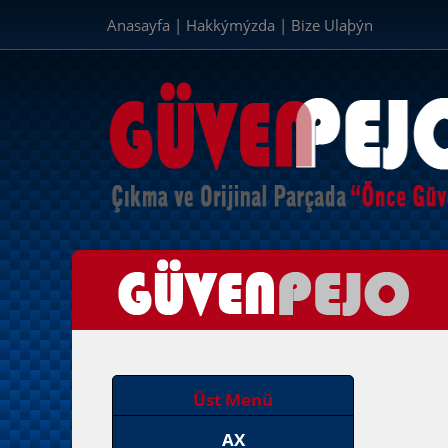
Anasayfa
|
Hakkýmýzda
|
Bize Ulaþýn
Üst Menü
AX