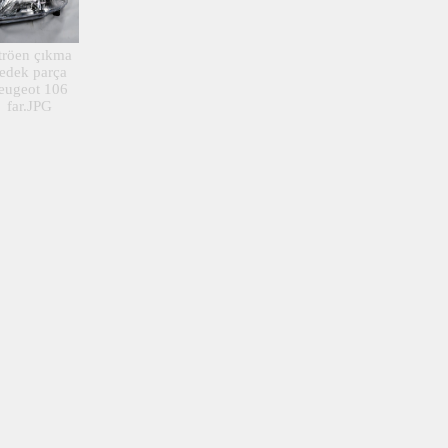
tröen çıkma
edek parça
eugeot 106
far.JPG