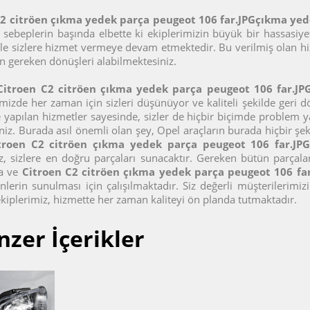
C2 citröen çıkma yedek parça peugeot 106 far.JPGçıkma ye
sebeplerin başında elbette ki ekiplerimizin büyük bir hassasiye
le sizlere hizmet vermeye devam etmektedir. Bu verilmiş olan hizm
 gereken dönüşleri alabilmektesiniz.
Citroen C2 citröen çıkma yedek parça peugeot 106 far.J
mizde her zaman için sizleri düşünüyor ve kaliteli şekilde geri d
e yapılan hizmetler sayesinde, sizler de hiçbir biçimde problem
iniz. Burada asıl önemli olan şey, Opel araçların burada hiçbir
troen C2 citröen çıkma yedek parça peugeot 106 far.JP
z, sizlere en doğru parçaları sunacaktır. Gereken bütün parçalar
a ve
Citroen C2 citröen çıkma yedek parça peugeot 106 fa
lerin sunulması için çalışılmaktadır. Siz değerli müşterilerimi
kiplerimiz, hizmette her zaman kaliteyi ön planda tutmaktadır.
nzer İçerikler