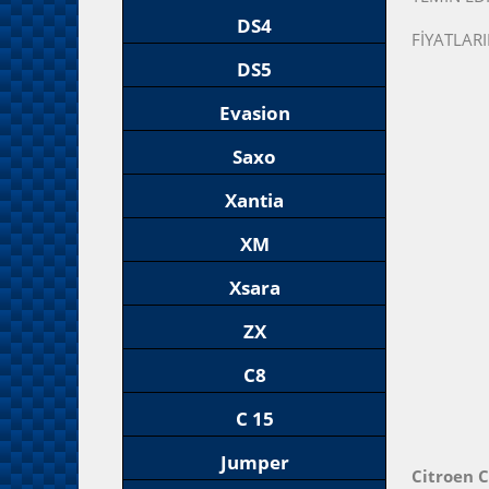
DS4
FİYATLARI
DS5
Evasion
Saxo
Xantia
XM
Xsara
ZX
C8
C 15
Jumper
Citroen 