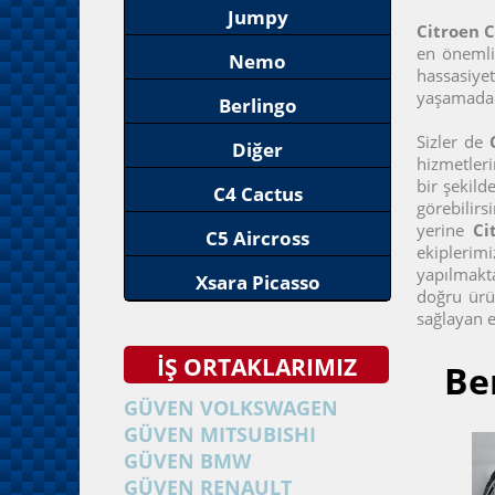
Jumpy
Citroen 
en önemli 
Nemo
hassasiyet
yaşamadan
Berlingo
Sizler de
Diğer
hizmetleri
bir şekild
C4 Cactus
görebilirs
yerine
Ci
C5 Aircross
ekiplerimi
yapılmakt
Xsara Picasso
doğru ürün
sağlayan e
İŞ ORTAKLARIMIZ
Be
GÜVEN VOLKSWAGEN
GÜVEN MITSUBISHI
GÜVEN BMW
GÜVEN RENAULT