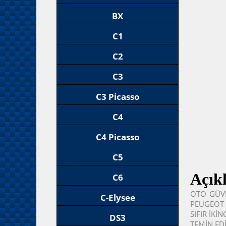
BX
C1
C2
C3
C3 Picasso
C4
C4 Picasso
C5
Açık
C6
OTO GÜVE
C-Elysee
PEUGEOT 
SIFIR İKİ
DS3
TEMİN EDİ