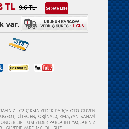
8 TL
9.6 TL
k var.
ARAYINIZ.. C2 ÇIKMA YEDEK PARÇA OTO GÜVEN
GEOT, CİTROEN, ORJİNAL,ÇIKMA,YAN SANAYİ
 GÖNDERİLİR. TÜM YEDEK PARÇA İHTİYAÇLARINIZ
 BİLGİ VERİP YARDIMCI OLURUZ.