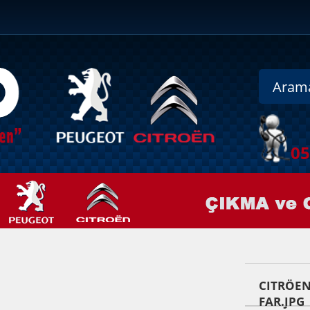
0
CITRÖEN
FAR.JPG