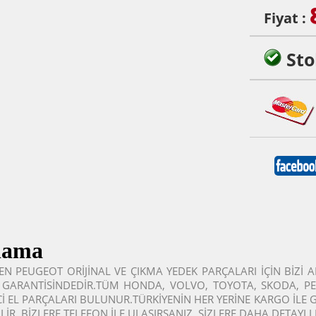
Fiyat :
Sto
lama
N PEUGEOT ORİJİNAL VE ÇIKMA YEDEK PARÇALARI İÇİN BİZİ 
GARANTİSİNDEDİR.TÜM HONDA, VOLVO, TOYOTA, SKODA, PEU
NCİ EL PARÇALARI BULUNUR.TÜRKİYENİN HER YERİNE KARGO İLE
LİR. BİZLERE TELEFON İLE ULAŞIRSANIZ. SİZLERE DAHA DETAYLI