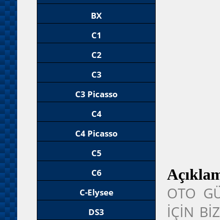
BX
C1
C2
C3
C3 Picasso
C4
C4 Picasso
C5
Açıkla
C6
OTO GÜ
C-Elysee
İÇİN Bİ
DS3