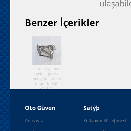
ulaşabil
Benzer İçerikler
citröen çıkma
yedek parça
peugeot citröen
motor kulağı
(1).JPG
Oto Güven
Satýþ
Anasayfa
Kullaným Sözleþmesi