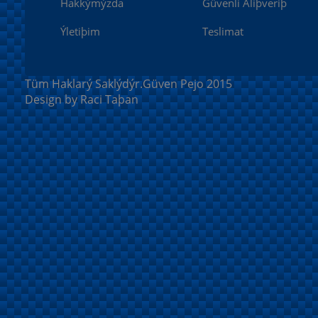
Hakkýmýzda
Güvenli Aliþveriþ
Ýletiþim
Teslimat
Tüm Haklarý Saklýdýr.Güven Pejo 2015
Design by Raci Taþan