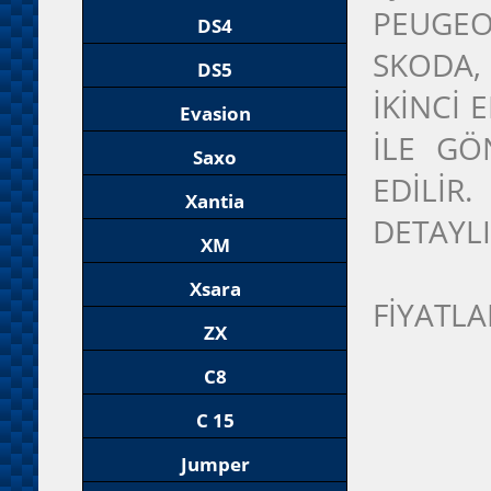
PEUGEO
DS4
SKODA,
DS5
İKİNCİ
Evasion
İLE GÖ
Saxo
EDİLİR
Xantia
DETAYLI
XM
Xsara
FİYATLA
ZX
C8
C 15
Jumper