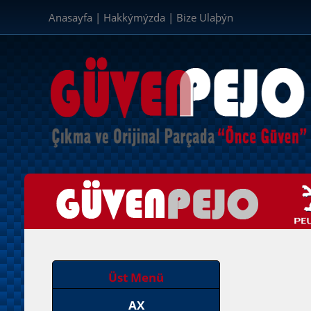
Anasayfa
|
Hakkýmýzda
|
Bize Ulaþýn
Üst Menü
AX