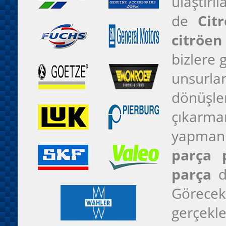
ulaştırı
de
Cit
citröen
bizlere 
unsurlar
dönüşle
çıkarma
yapman
parça 
parça
de
Göreceks
gerçek