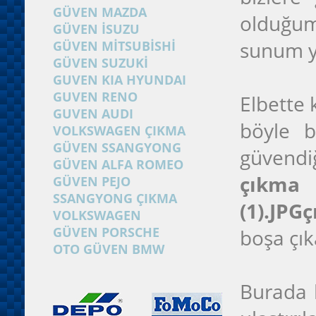
GÜVEN MAZDA
olduğumu
GÜVEN İSUZU
sunum y
GÜVEN MİTSUBİSHİ
GÜVEN SUZUKİ
GUVEN KIA HYUNDAI
GUVEN RENO
Elbette 
GUVEN AUDI
böyle b
VOLKSWAGEN ÇIKMA
GÜVEN SSANGYONG
güvendi
GÜVEN ALFA ROMEO
çıkma
GÜVEN PEJO
SSANGYONG ÇIKMA
(1).JPG
VOLKSWAGEN
GÜVEN PORSCHE
boşa çı
OTO GÜVEN BMW
Burada b