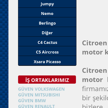
Jumpy
Nemo
Berlingo
Diğer
Citroen
C4 Cactus
motor k
C5 Aircross
Xsara Picasso
Citroen
motor 
İŞ ORTAKLARIMIZ
firmamı
GÜVEN VOLKSWAGEN
GÜVEN MITSUBISHI
bir şeki
GÜVEN BMW
bizlere
GÜVEN RENAULT