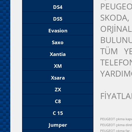
PEUGEO
DS4
SKODA
DS5
ORJİNA
Evasion
BULUNU
Saxo
TÜM YE
Xantia
TELEFON
XM
YARDIM
Xsara
ZX
FİYATLA
C8
C 15
PEUGEOT çıkma kapu
Jumper
PEUGEOT çıkma dire
PEUGEOT çıkma far,