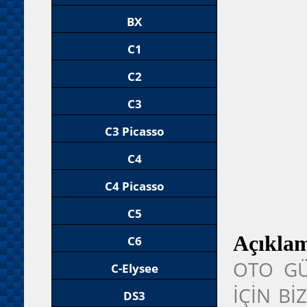
BX
C1
C2
C3
C3 Picasso
C4
C4 Picasso
C5
Açıkla
C6
OTO GÜ
C-Elysee
İÇİN Bİ
DS3