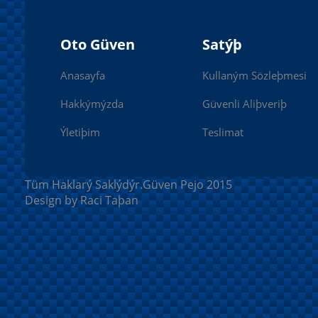
Oto Güven
Satýþ
Anasayfa
Kullaným Sözleþmesi
Hakkýmýzda
Güvenli Aliþveriþ
Ýletiþim
Teslimat
Tüm Haklarý Saklýdýr.Güven Pejo 2015
Design by Raci Taþan