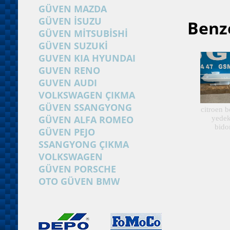
GÜVEN MAZDA
GÜVEN İSUZU
Benze
GÜVEN MİTSUBİSHİ
GÜVEN SUZUKİ
GUVEN KIA HYUNDAI
GUVEN RENO
GUVEN AUDI
VOLKSWAGEN ÇIKMA
GÜVEN SSANGYONG
citroen b
GÜVEN ALFA ROMEO
yedek
bido
GÜVEN PEJO
SSANGYONG ÇIKMA
VOLKSWAGEN
GÜVEN PORSCHE
OTO GÜVEN BMW