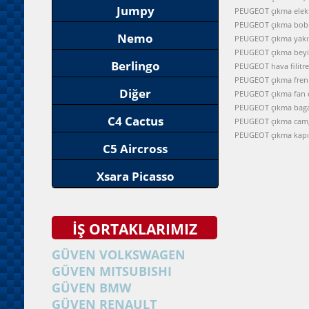
Jumpy
PEUGEOT çıkma elektr
PEUGEOT çıkma bobi
Nemo
PEUGEOT çıkma yakı
PEUGEOT çıkma beyi
Berlingo
PEUGEOT hava filitre
PEUGEOT çıkma fren 
Diğer
PEUGEOT çıkma fan 
PEUGEOT çıkma baga
C4 Cactus
PEUGEOT çıkma cam
PEUGEOT çıkma kap
C5 Aircross
Xsara Picasso
İŞ ORTAKLARIMIZ
GÜVEN VOLKSWAGEN
GÜVEN MITSUBISHI
GÜVEN BMW
GÜVEN RENAULT