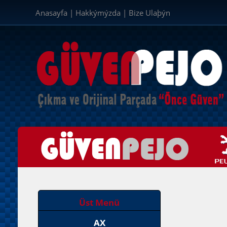
Anasayfa
|
Hakkýmýzda
|
Bize Ulaþýn
Üst Menü
AX