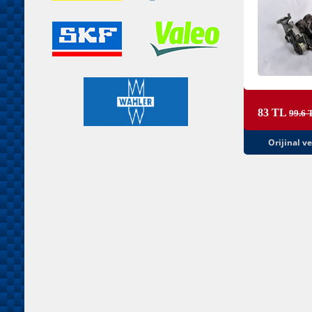
83 TL
99.6 
Orijinal v