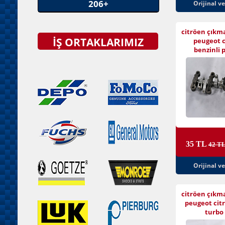
206+
Orijinal v
citröen çıkm
İŞ ORTAKLARIMIZ
peugeot c
benzinli 
35 TL
42 T
Orijinal v
citröen çıkm
peugeot citr
turbo 