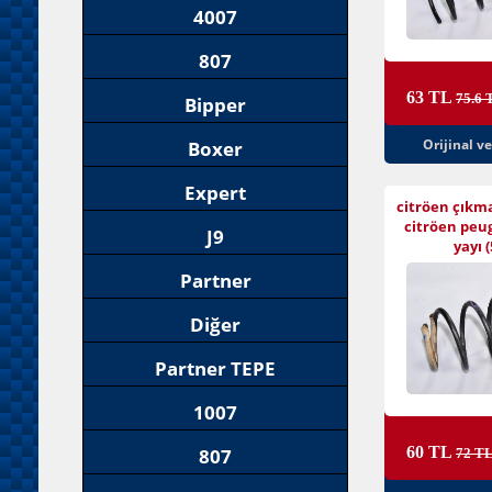
4007
807
63 TL
75.6 
Bipper
Orijinal v
Boxer
Expert
citröen çıkm
citröen peu
J9
yayı (
Partner
Diğer
Partner TEPE
1007
60 TL
807
72 T