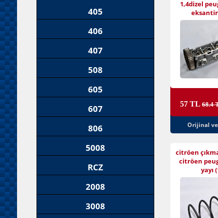
1,4dizel peu
405
eksantiri
406
407
508
605
57 TL
68.4 
607
Orijinal v
806
5008
citröen çıkm
citröen peu
RCZ
yayı (
2008
3008