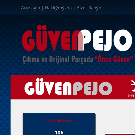
Anasayfa
|
Hakkýmýzda
|
Bize Ulaþýn
Üst Menü
106