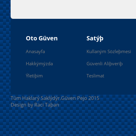
Oto Güven
Satýþ
Anasayfa
Kullaným Sözleþmesi
Hakkýmýzda
Güvenli Aliþveriþ
Ýletiþim
Teslimat
Tüm Haklarý Saklýdýr.Güven Pejo 2015
Design by Raci Taþan