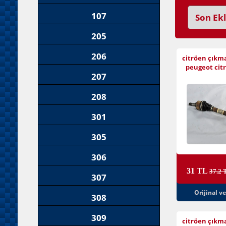
107
205
206
citröen çıkm
peugeot citr
207
208
301
305
306
31 TL
37.2 
307
Orijinal v
308
309
citröen çıkm