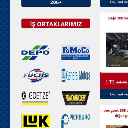
206+
Orijinal v
pejo 308 so
İŞ ORTAKLARIMIZ
1 TL
1.2 TL
Orijinal v
peugeot 308 
diğer p