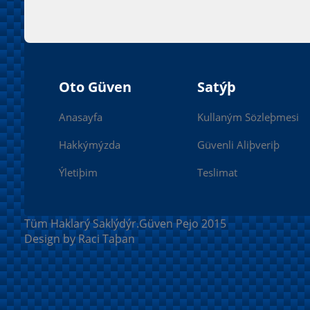
Oto Güven
Satýþ
Anasayfa
Kullaným Sözleþmesi
Hakkýmýzda
Güvenli Aliþveriþ
Ýletiþim
Teslimat
Tüm Haklarý Saklýdýr.Güven Pejo 2015
Design by Raci Taþan