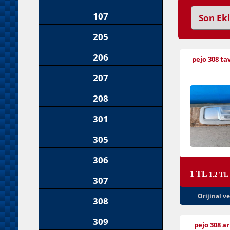
107
205
206
pejo 308 ta
207
208
301
305
306
1 TL
1.2 TL
307
Orijinal v
308
309
pejo 308 a