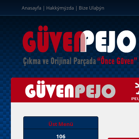
Anasayfa
|
Hakkýmýzda
|
Bize Ulaþýn
Üst Menü
106