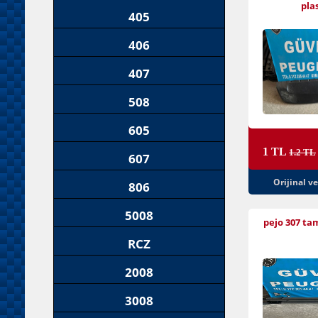
plas
405
406
407
508
605
1 TL
1.2 TL
607
Orijinal v
806
5008
pejo 307 ta
RCZ
2008
3008