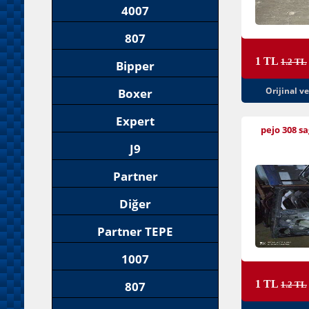
4007
807
1 TL
1.2 TL
Bipper
Orijinal v
Boxer
Expert
pejo 308 sa
J9
Partner
Diğer
Partner TEPE
1007
1 TL
807
1.2 TL