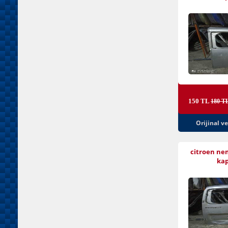
150 TL
180 T
Orijinal v
citroen nem
kap