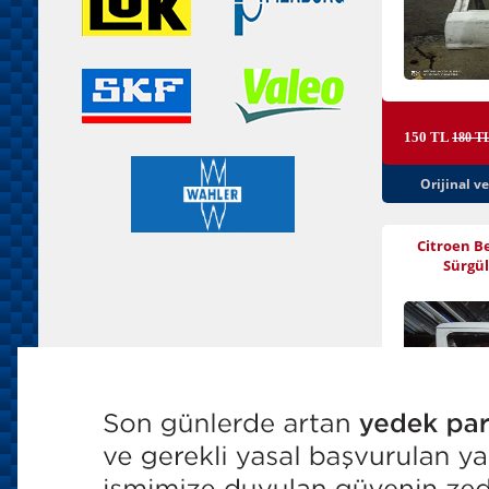
150 TL
180 T
Orijinal v
Citroen Be
Sürgül