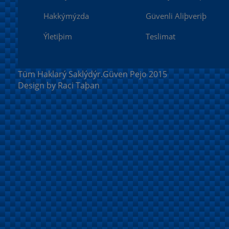
Hakkýmýzda
Güvenli Aliþveriþ
Ýletiþim
Teslimat
Tüm Haklarý Saklýdýr.Güven Pejo 2015
Design by Raci Taþan