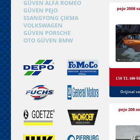
GÜVEN ALFA ROMEO
pejo 2008 s
GÜVEN PEJO
SSANGYONG ÇIKMA
VOLKSWAGEN
GÜVEN PORSCHE
OTO GÜVEN BMW
150 TL
180 T
Orijinal v
pejo 208 so