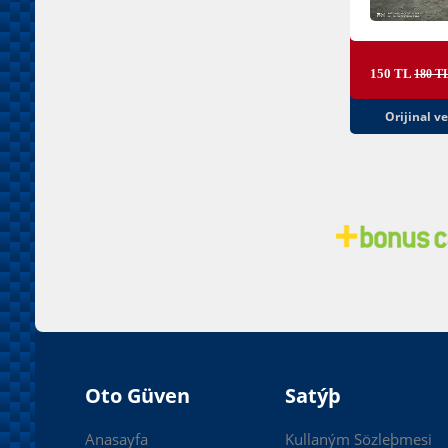
150 TL
180 T
Orijinal v
Oto Güven
Satýþ
Anasayfa
Kullaným Sözleþmesi