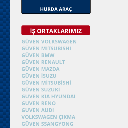
HURDA ARAÇ
İŞ ORTAKLARIMIZ
GÜVEN VOLKSWAGEN
GÜVEN MITSUBISHI
GÜVEN BMW
GÜVEN RENAULT
GÜVEN MAZDA
GÜVEN İSUZU
GÜVEN MİTSUBİSHİ
GÜVEN SUZUKİ
GUVEN KIA HYUNDAI
GUVEN RENO
GUVEN AUDI
VOLKSWAGEN ÇIKMA
GÜVEN SSANGYONG