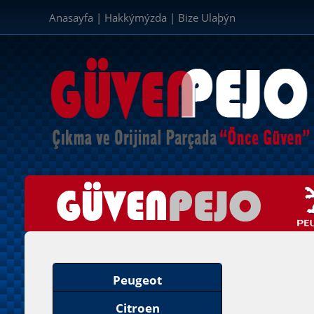
Anasayfa
|
Hakkýmýzda
|
Bize Ulaþýn
Peugeot
Citroen